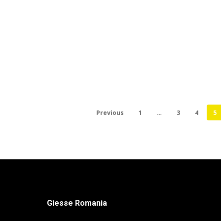
Usi Rapide PVC
Usi pentru spitale
Previous
1
…
3
4
5
Giesse Romania