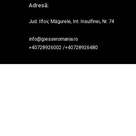
Adresă:
Jud. Ilfov, Măgurele, Int. Insulfinei, Nr. 74
info@giesseromania.ro
+40728926002
/
+40728926480