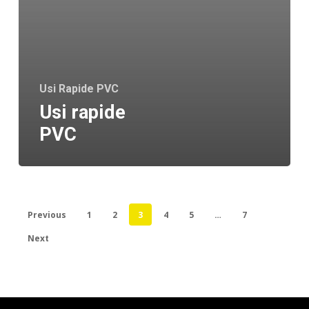
Usi Rapide PVC
Usi rapide
PVC
Previous
1
2
3
4
5
…
7
Next