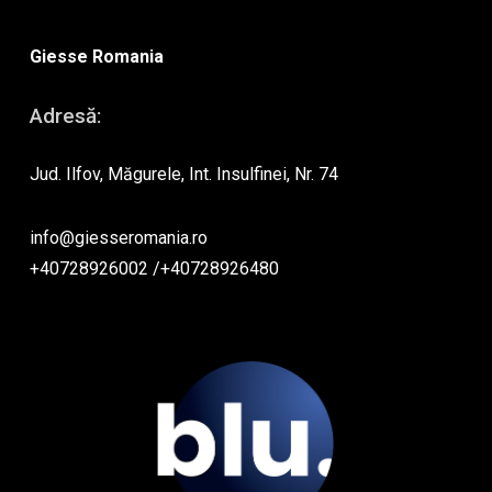
Giesse Romania
Adresă:
Jud. Ilfov, Măgurele, Int. Insulfinei, Nr. 74
info@giesseromania.ro
+40728926002
/
+40728926480