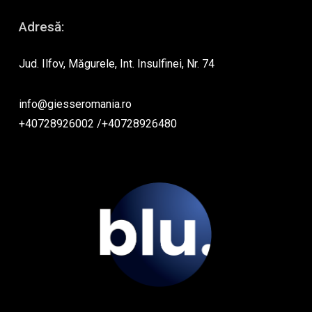
Adresă:
Jud. Ilfov, Măgurele, Int. Insulfinei, Nr. 74
info@giesseromania.ro
+40728926002
/
+40728926480